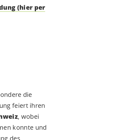
ung (hier per
sondere die
ng feiert ihren
hweiz
, wobei
mmen konnte und
ung des