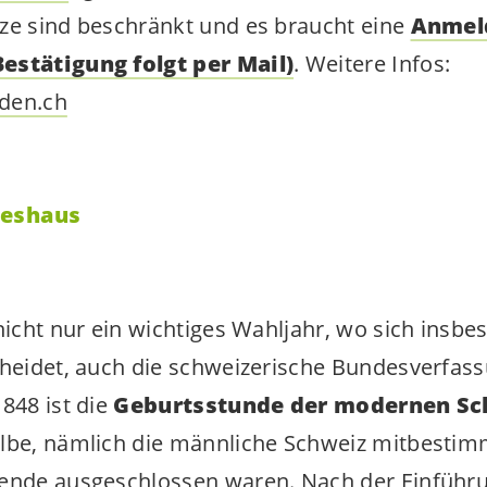
tze sind beschränkt und es braucht eine
Anmeld
estätigung folgt per Mail)
. Weitere Infos:
den.ch
deshaus
nicht nur ein wichtiges Wahljahr, wo sich insbe
cheidet, auch die schweizerische Bundesverfassu
848 ist die
Geburtsstunde der modernen Sc
albe, nämlich die männliche Schweiz mitbesti
gende ausgeschlossen waren. Nach der Einführ