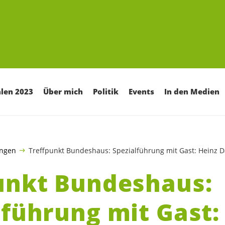
len 2023
Über mich
Politik
Events
In den Medien
ungen
Treffpunkt Bundeshaus: Spezialführung mit Gast: Heinz Däp
unkt Bundeshaus:
lführung mit Gast: