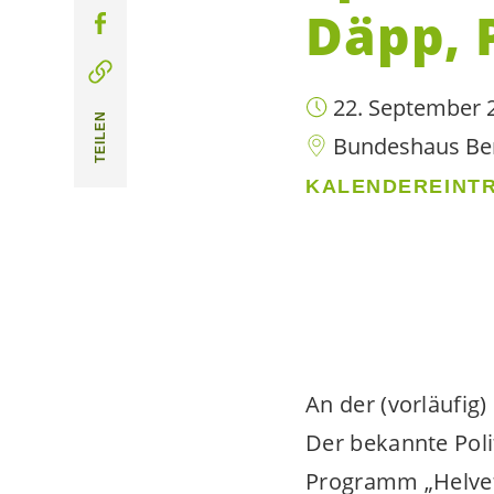
Däpp, P
22. September 2
TEILEN
Bundeshaus Ber
KALENDEREINTR
An der (vorläufig)
Der bekannte Poli
Programm „
Helvet