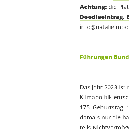
Achtung:
die Plä
Doodleeintrag. B
info@natalieimbo
Führungen Bun
Das Jahr 2023 ist 
Klimapolitik ents
175. Geburtstag. 1
damals nur die h
teils Nichtvermö